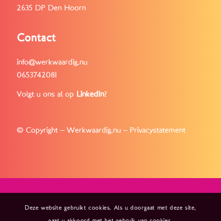
2635 DP Den Hoorn
Contact
info@werkwaardig.nu
0653742081
Volgt u ons al op
LinkedIn
?
© Copyright – Werkwaardig.nu –
Privacystatement
Deze website gebruikt cookies. Als u doorgaat met deze site,
gaat u akkoord met het gebruik van cookies.