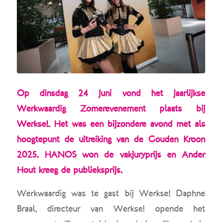
Op dinsdag 24 juni vond het jaarlijkse
Werkwaardig Zomerevenement plaats bij
Werkse!. Het was een bijzondere avond met als
hoogtepunt de uitreiking van de Gouden Kroon
2025. HANOS won de vakjuryprijs en Ander
Hout kreeg de publieksprijs.
Werkwaardig was te gast bij Werkse! Daphne
Braal, directeur van Werkse! opende het