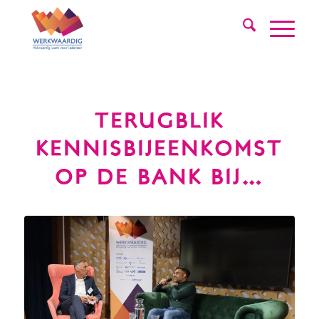
TERUGBLIK
KENNISBIJEENKOMST
OP DE BANK BIJ…