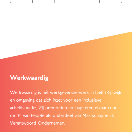
Werkwaardig
Werkwaardig is hét werkgeversnetwerk in Delft/Rijswijk
en omgeving dat zich inzet voor een inclusieve
arbeidsmarkt. Zij ontmoeten en inspireren elkaar rond
de ‘P’ van People als onderdeel van Maatschappelijk
Verantwoord Ondernemen.