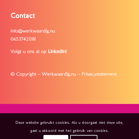
Contact
info@werkwaardig.nu
0653742081
Volgt u ons al op
LinkedIn
?
© Copyright – Werkwaardig.nu –
Privacystatement
Deze website gebruikt cookies. Als u doorgaat met deze site,
gaat u akkoord met het gebruik van cookies.