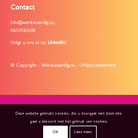
Contact
info@werkwaardig.nu
0653742081
Volgt u ons al op
LinkedIn
?
© Copyright – Werkwaardig.nu –
Privacystatement
Deze website gebruikt cookies. Als u doorgaat met deze site,
gaat u akkoord met het gebruik van cookies.
OK
Lees meer