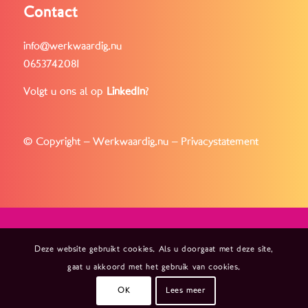
Contact
info@werkwaardig.nu
0653742081
Volgt u ons al op
LinkedIn
?
© Copyright – Werkwaardig.nu –
Privacystatement
Deze website gebruikt cookies. Als u doorgaat met deze site,
gaat u akkoord met het gebruik van cookies.
OK
Lees meer