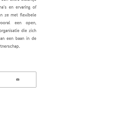
a’s en ervaring of
n ze met flexibele
vooral een open,
rganisatie die zich
aan een baan in de
rtnerschap.