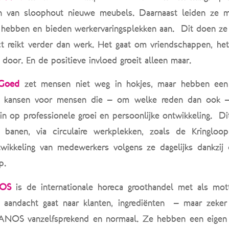
 van sloophout nieuwe meubels. Daarnaast leiden ze 
 hebben en bieden werkervaringsplekken aan.
Dit doen ze 
t reikt verder dan werk. Het gaat om vriendschappen, het
 door. En de positieve invloed groeit alleen maar.
 Goed
zet mensen niet weg in hokjes, maar hebben een
n kansen voor mensen die – om welke reden dan ook – 
in op professionele groei en persoonlijke ontwikkeling.
Di
banen, via circulaire werkplekken, zoals de Kringloo
twikkeling van medewerkers volgens ze dagelijks dankzij 
p.
OS
is de internationale horeca groothandel met als mo
 aandacht gaat naar klanten, ingrediënten
– maar zeker
HANOS vanzelfsprekend en normaal. Ze hebben een eige