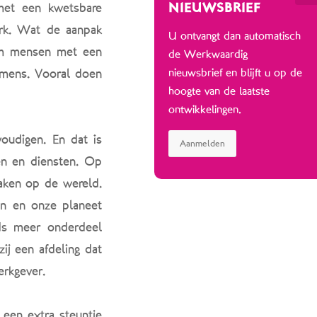
met een kwetsbare
NIEUWSBRIEF
erk. Wat de aanpak
U ontvangt dan automatisch
om mensen met een
de Werkwaardig
 mens. Vooral doen
nieuwsbrief en blijft u op de
hoogte van de laatste
ontwikkelingen.
oudigen. En dat is
Aanmelden
en en diensten. Op
aken op de wereld.
en en onze planeet
eds meer onderdeel
ij een afdeling dat
erkgever.
een extra steuntje