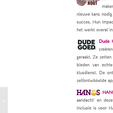
maken
nieuwe kans nodig
succes. Hun impac
het werkt overal in
Dude
creëre
geraakt. Ze zetten 
bieden van echte 
klusdienst. De on
zelfontwikkelde ap
HAN
Op de bank bij: een
aandacht’ en deze
middag vol inspiratie en
echte verhalen
Inclusie is voor 