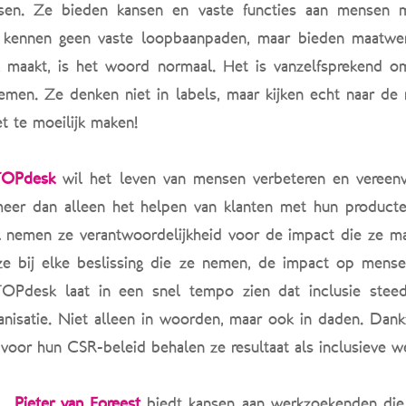
nsen. Ze bieden kansen en vaste functies aan mensen 
e kennen geen vaste loopbaanpaden, maar bieden maatw
maakt, is het woord normaal. Het is vanzelfsprekend 
emen. Ze denken niet in labels, maar kijken echt naar de
et te moeilijk maken!
TOPdesk
wil het leven van mensen verbeteren en vereenv
eer dan alleen het helpen van klanten met hun product
l nemen ze verantwoordelijkheid voor de impact die ze m
ze bij elke beslissing die ze nemen, de impact op mens
TOPdesk laat in een snel tempo zien dat inclusie ste
nisatie. Niet alleen in woorden, maar ook in daden. Dankz
t voor hun CSR-beleid behalen ze resultaat als inclusieve w
Pieter van Foreest
biedt kansen aan werkzoekenden die 