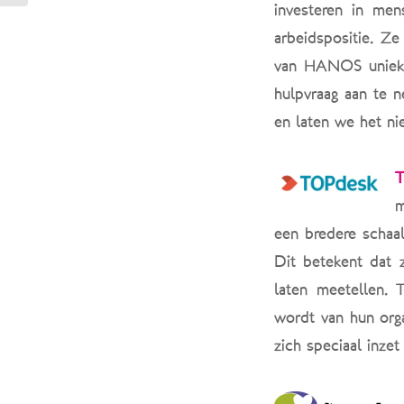
investeren in me
arbeidspositie. Z
van HANOS uniek 
hulpvraag aan te n
en laten we het ni
m
een bredere schaa
Dit betekent dat 
laten meetellen. 
wordt van hun orga
zich speciaal inze