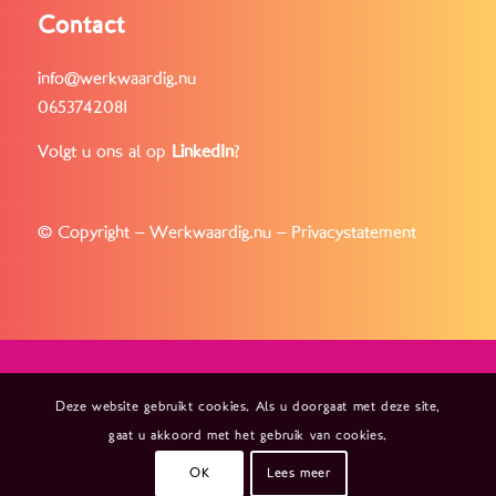
Contact
info@werkwaardig.nu
0653742081
Volgt u ons al op
LinkedIn
?
© Copyright – Werkwaardig.nu –
Privacystatement
Deze website gebruikt cookies. Als u doorgaat met deze site,
gaat u akkoord met het gebruik van cookies.
OK
Lees meer